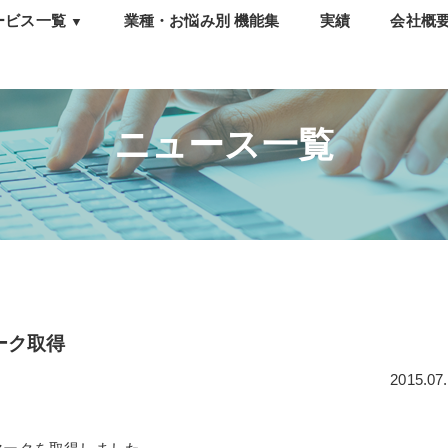
ービス一覧
業種・お悩み別 機能集
実績
会社概
▼
トレスチェック
ウンセリング・相談窓
・e-learning
ニュース一覧
析・報告会
職防止サーベイ
ーク取得
2015.07