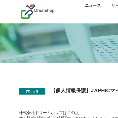
ニュース
サ
ス
カ
研修
口
分
離
【個人情報保護】JAPHICマ
お知らせ
株式会社ドリームホップはこの度