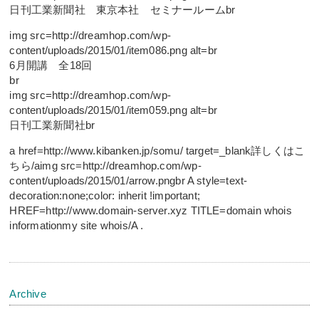
日刊工業新聞社 東京本社 セミナールームbr
img src=http://dreamhop.com/wp-
content/uploads/2015/01/item086.png alt=br
6月開講 全18回
br
img src=http://dreamhop.com/wp-
content/uploads/2015/01/item059.png alt=br
日刊工業新聞社br
a href=http://www.kibanken.jp/somu/ target=_blank詳しくはこ
ちら/aimg src=http://dreamhop.com/wp-
content/uploads/2015/01/arrow.pngbr A style=text-
decoration:none;color: inherit !important;
HREF=http://www.domain-server.xyz TITLE=domain whois
informationmy site whois/A .
Archive