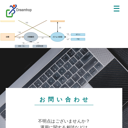
お 問 い 合 わ せ
不明点はございませんか？
運用に関する相談などは