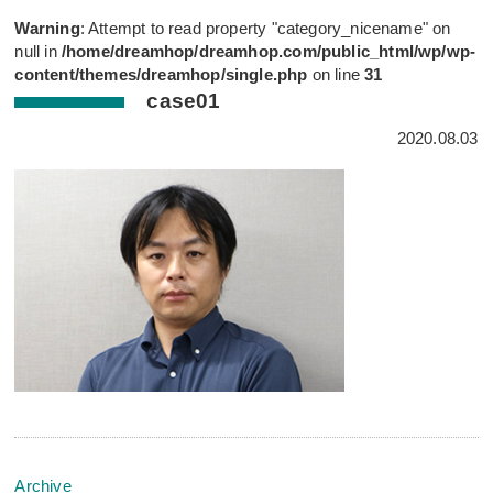
Warning
: Attempt to read property "category_nicename" on
null in
/home/dreamhop/dreamhop.com/public_html/wp/wp-
content/themes/dreamhop/single.php
on line
31
case01
2020.08.03
Archive