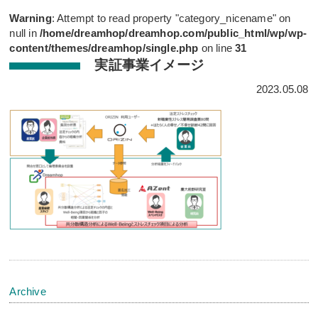
Warning
: Attempt to read property "category_nicename" on
null in
/home/dreamhop/dreamhop.com/public_html/wp/wp-
content/themes/dreamhop/single.php
on line
31
実証事業イメージ
2023.05.08
Archive