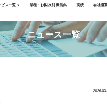
ービス一覧
業種・お悩み別 機能集
実績
会社概
▼
トレスチェック
ウンセリング・相談窓
・e-learning
ニュース一覧
析・報告会
職防止サーベイ
2026.03
を