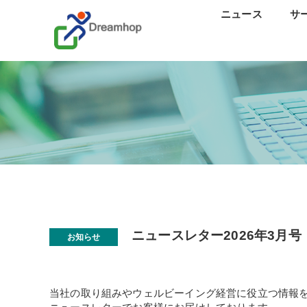
ニュース
サ
ス
カ
研修
口
分
離
ニュースレター2026年3月号
お知らせ
当社の取り組みやウェルビーイング経営に役立つ情報