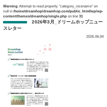
Warning
: Attempt to read property "category_nicename" on
null in
/home/dreamhop/dreamhop.com/public_html/wp/wp-
content/themes/dreamhop/single.php
on line
31
2026年3月_ドリームホップニュー
スレター
2026.06.04