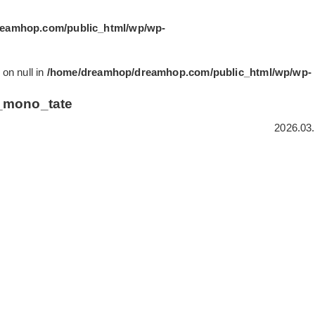
eamhop.com/public_html/wp/wp-
on null in
/home/dreamhop/dreamhop.com/public_html/wp/wp-
mono_tate
2026.03