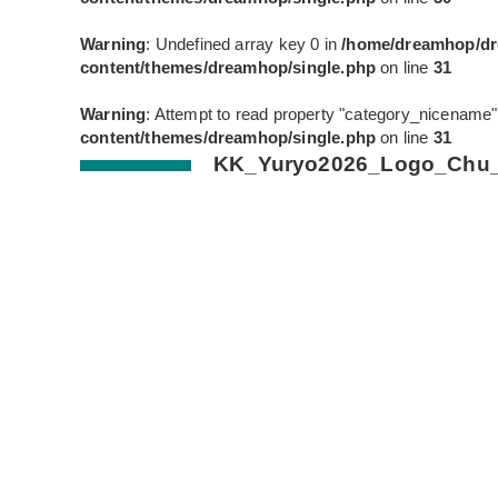
Warning
: Undefined array key 0 in
/home/dreamhop/dr
content/themes/dreamhop/single.php
on line
31
Warning
: Attempt to read property "category_nicename" 
content/themes/dreamhop/single.php
on line
31
KK_Yuryo2026_Logo_Chu_