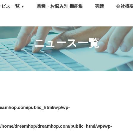
ービス一覧
業種・お悩み別 機能集
実績
会社概
▼
トレスチェック
ウンセリング・相談窓
・e-learning
ニュース一覧
析・報告会
職防止サーベイ
eamhop.com/public_html/wp/wp-
n
/home/dreamhop/dreamhop.com/public_html/wp/wp-