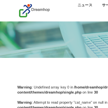
ニュース
サ
ス
カ
研修
口
分
離
Warning
: Undefined array key 0 in
/home/dreamhop/dr
content/themes/dreamhop/single.php
on line
30
Warning
: Attempt to read property "cat_name" on null i
content/themes/dreamhop/single.php
on line
30