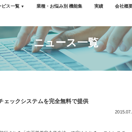
ービス一覧
業種・お悩み別 機能集
実績
会社概
▼
トレスチェック
ウンセリング・相談窓
・e-learning
ニュース一覧
析・報告会
職防止サーベイ
チェックシステムを完全無料で提供
2015.07