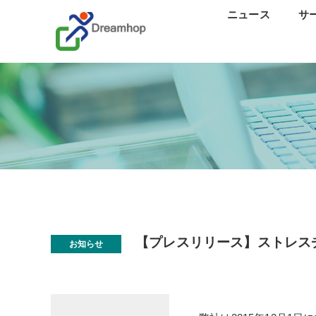
ニュース
サ
ス
カ
研修
口
分
離
【プレスリリース】ストレス
お知らせ